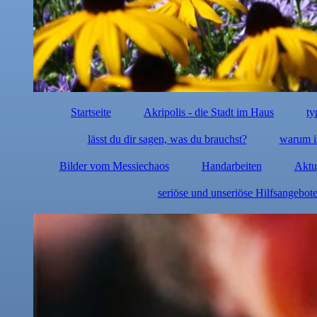
Startseite
Akripolis - die Stadt im Haus
ty
lässt du dir sagen, was du brauchst?
warum i
Bilder vom Messiechaos
Handarbeiten
Aktu
seriöse und unseriöse Hilfsangebot